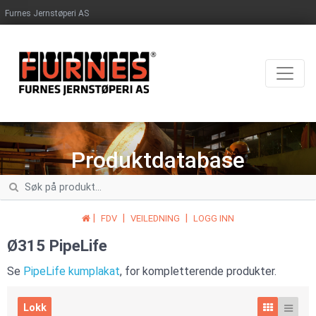
Furnes Jernstøperi AS
Produktdatabase
|
|
|
FDV
VEILEDNING
LOGG INN
Ø315 PipeLife
Se
PipeLife kumplakat
, for kompletterende produkter.
Lokk