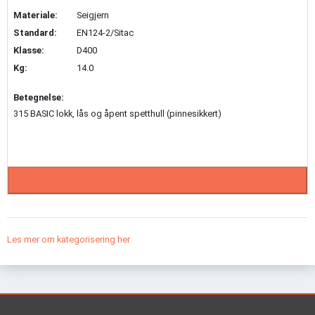
Materiale:
Seigjern
Standard:
EN124-2/Sitac
Klasse:
D400
Kg:
14.0
Betegnelse:
315 BASIC lokk, lås og åpent spetthull (pinnesikkert)
Les mer om kategorisering her