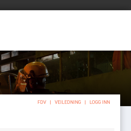
FDV
|
VEILEDNING
|
LOGG INN