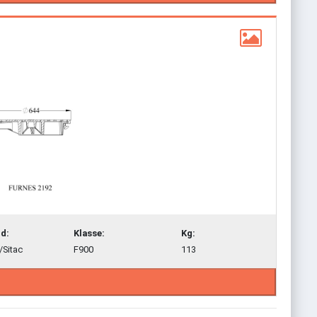
d:
Klasse:
Kg:
/Sitac
F900
113