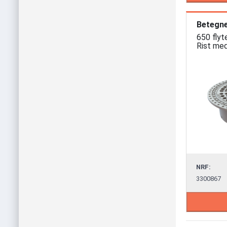
Betegne
650 flyt
Rist med
NRF:
3300867