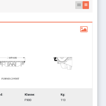
d:
Klasse:
Kg:
F900
113