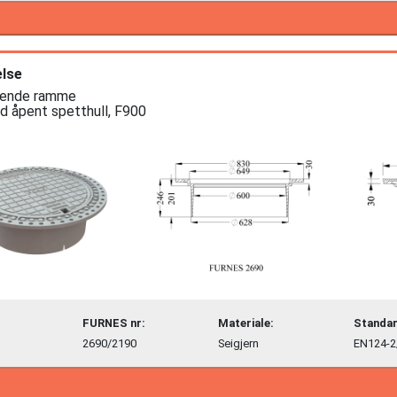
lse
tende ramme

 åpent spetthull, F900
FURNES nr:
Materiale:
Standar
2690/2190
Seigjern
EN124-2