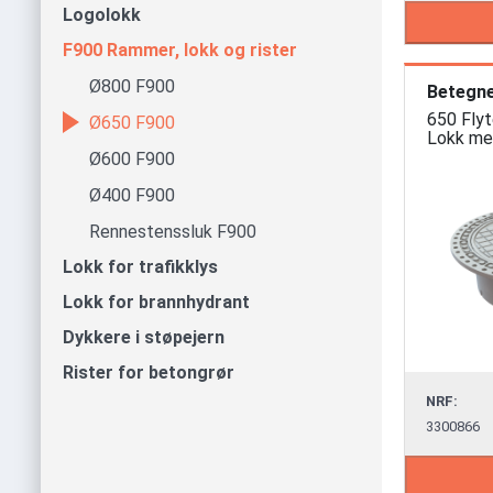
Logolokk
F900 Rammer, lokk og rister
Ø800 F900
Betegne
650 Fly
Ø650 F900
Lokk med
Ø600 F900
Ø400 F900
Rennestenssluk F900
Lokk for trafikklys
Lokk for brannhydrant
Dykkere i støpejern
Rister for betongrør
NRF:
3300866