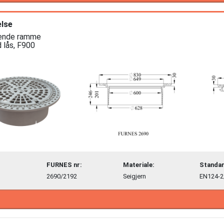
lse
ende ramme

 lås, F900
FURNES nr:
Materiale:
Standar
2690/2192
Seigjern
EN124-2