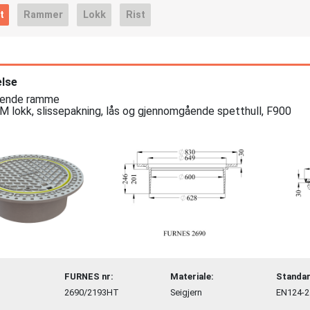
t
Rammer
Lokk
Rist
lse
tende ramme

lokk, slissepakning, lås og gjennomgående spetthull, F900
FURNES nr:
Materiale:
Standar
2690/2193HT
Seigjern
EN124-2