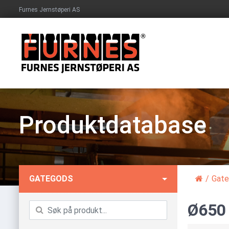
Furnes Jernstøperi AS
Produktdatabase
GATEGODS
/
Gat
Ø650