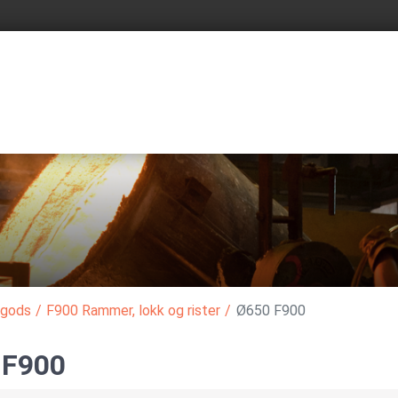
egods
/
F900 Rammer, lokk og rister
/
Ø650 F900
 F900