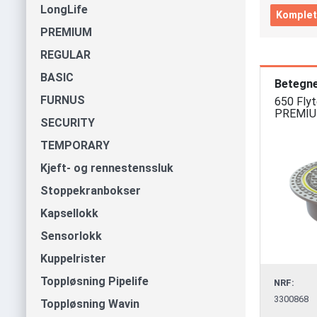
LongLife
Komplet
PREMIUM
REGULAR
BASIC
Betegne
FURNUS
650 Fly
PREMIUM 
SECURITY
TEMPORARY
Kjeft- og rennestenssluk
Stoppekranbokser
Kapsellokk
Sensorlokk
Kuppelrister
Toppløsning Pipelife
NRF:
3300868
Toppløsning Wavin